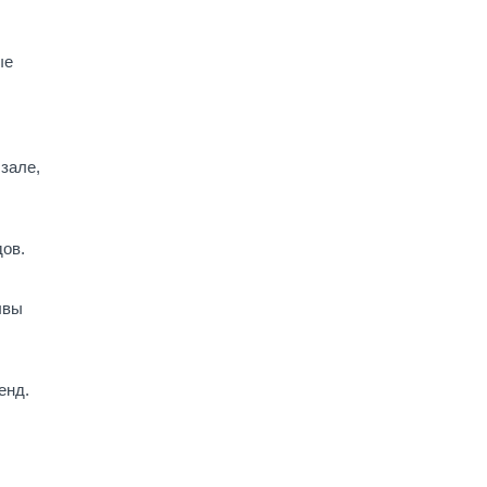
ые
зале,
дов.
ывы
енд.