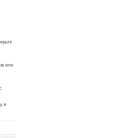
мерьте
ов или
с
у в
JComments