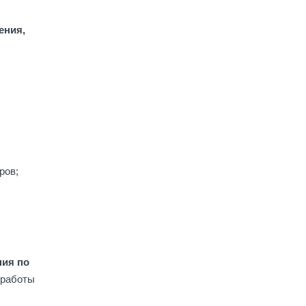
ения,
ров;
ния по
 работы