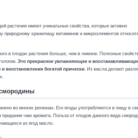
й растения имеют уникальные свойства, которые активно
ому природному хранилищу витаминов и микроэлементов относит
ого в плодах растения больше, чем в лимоне. Полезные свойст
тологии.
Это прекрасное увлажняющее и восстанавливающе
 и восстановления богатой прически
. Из масла делают разл
х.
 смородины
нено во многих регионах. Его ягоды употребляются в пищу в св
 придания чаю аромата. Польза от плодов данного вида сморо
учающееся из ягод масло.