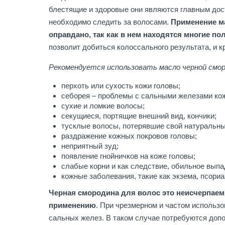
блестящие и здоровые они являются главным дост
необходимо следить за волосами.
Применение ма
оправдано, так как в нем находятся многие 
позволит добиться колоссального результата, и 
Рекомендуется использовать масло черной смор
перхоть или сухость кожи головы;
себорея – проблемы с сальными железами ко
сухие и ломкие волосы;
секущиеся, портящие внешний вид, кончики;
тусклые волосы, потерявшие свой натуральны
раздражение кожных покровов головы;
неприятный зуд;
появление гнойничков на коже головы;
слабые корни и как следствие, обильное выпа
кожные заболевания, такие как экзема, псориаз
Черная смородина для волос это неисчерпаем
применению
. При чрезмерном и частом использ
сальных желез. В таком случае потребуются доп