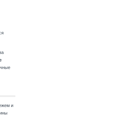
ся
ва
е
ичные
ежем и
дины