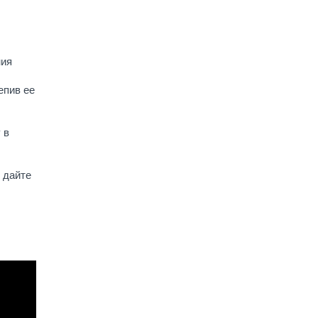
ния
епив ее
 в
 дайте