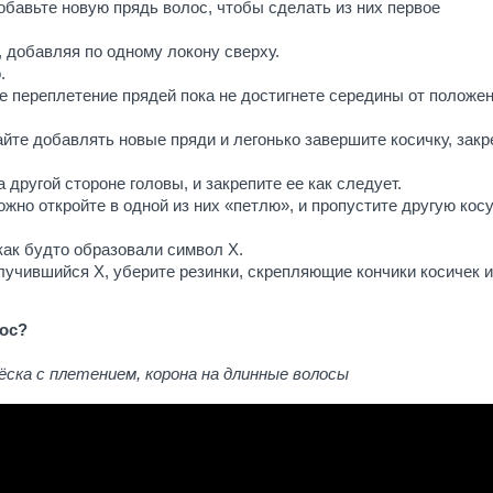
обавьте новую прядь волос, чтобы сделать из них первое
 добавляя по одному локону сверху.
.
 переплетение прядей пока не достигнете середины от положе
айте добавлять новые пряди и легонько завершите косичку, закр
другой стороне головы, и закрепите ее как следует.
жно откройте в одной из них «петлю», и пропустите другую косу
как будто образовали символ X.
учившийся X, уберите резинки, скрепляющие кончики косичек и
лос?
ёска с плетением, корона на длинные волосы