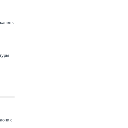
 капель
ктуры
.
гона с