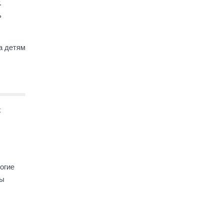
.
ь
а детям
х
огие
ры