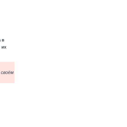
 в
 их
 своём