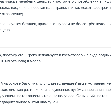
азилика в лечебных целях или частом его употреблении в пищу
сла, входящего в состав царь-травы, так как может расстроит
 отравление).
спользуется базилик, применяют курсом не более трёх недель, 
ещено.
, поэтому его широко используют в косметологии в виде водны
10 мл этанола) и масла:
й на основе базилика, улучшает их внешний вид и устраняет мн
вежих листьев растения или высушенных путём запаривания па
едующим настаиванием в течение получаса. Остывший настой
редварительного мытья шампунем.