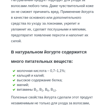
волосами любого типа. Даже чувствительной коже
он не сможет причинить вред. Применение йогурта
в качестве основного или дополнительного
средства по уходу за локонами, укрепит и
увлажнит их, сделает послушными и мягкими,
предотвратит появление перхоти и наполнит их
силой.
В натуральном йогурте содержится
много питательных веществ:
молочная кислота – 0,7–1,1%;
кальций и калий;
высокое содержание белка;
магний;
витамины B
, B
, B
, B
.
1
2
6
12
Полезные свойства йогурта сделали этот продукт
незаменимым не только для ухода за волосами,