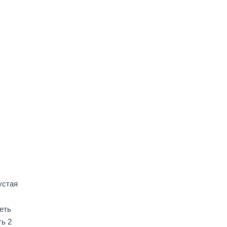
устая
еть
ть 2