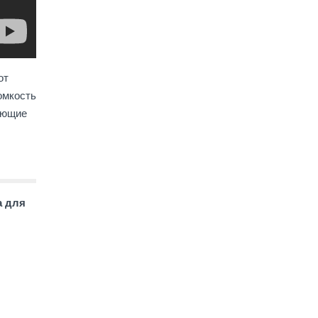
от
омкость
яющие
а для