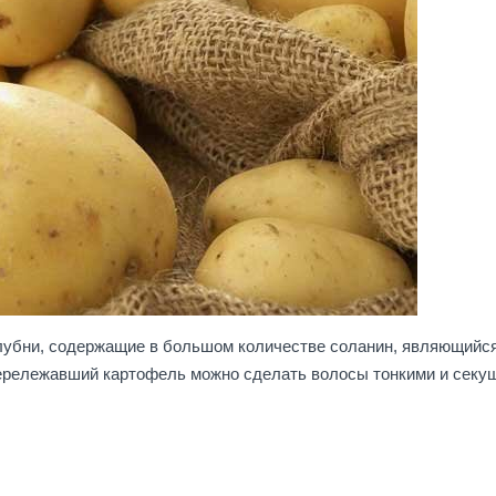
лубни, содержащие в большом количестве соланин, являющийс
ерележавший картофель можно сделать волосы тонкими и секу