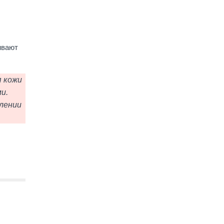
ивают
я кожи
и.
влении
;