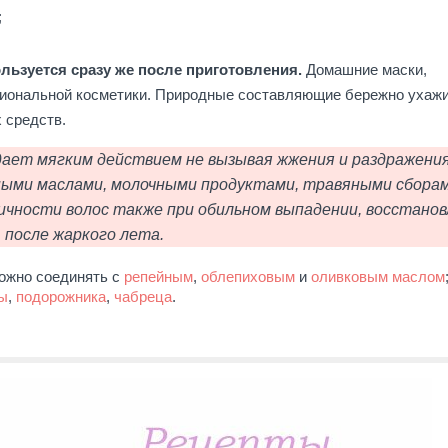
;
ьзуется сразу же после приготовления.
Домашние маски,
иональной косметики. Природные составляющие бережно ухаж
 средств.
дает мягким действием не вызывая жжения и раздражени
ными маслами, молочными продуктами, травяными сборам
ичности волос также при обильном выпадении, восстано
после жаркого лета.
ожно соединять с
репейным
,
облепиховым
и
оливковым маслом
ы
,
подорожника
,
чабреца
.