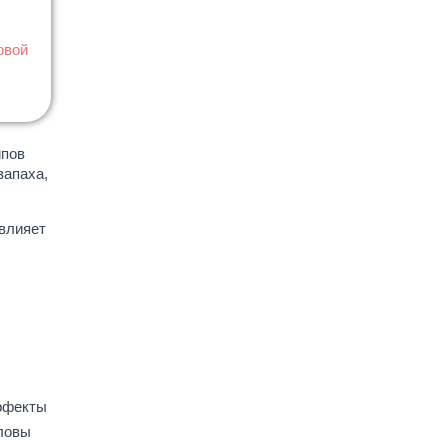
овой
ипов
запаха,
влияет
эффекты
оловы