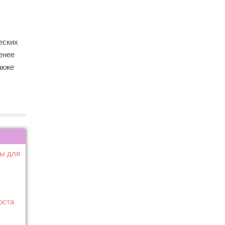
еских
енее
акже
ты для
оста