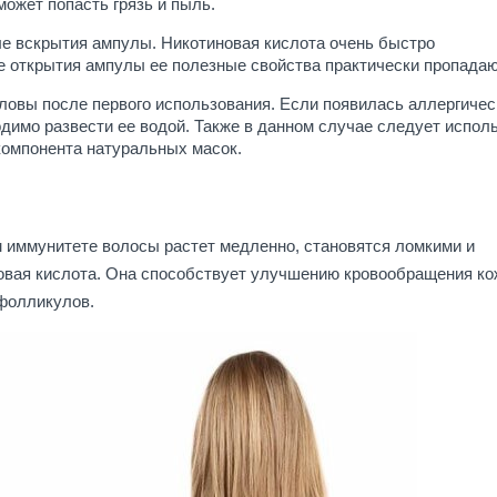
ожет попасть грязь и пыль.
ле вскрытия ампулы. Никотиновая кислота очень быстро
е открытия ампулы ее полезные свойства практически пропадаю
ловы после первого использования. Если появилась аллергичес
димо развести ее водой. Также в данном случае следует испол
з компонента натуральных масок.
м иммунитете волосы растет медленно, становятся ломкими и
овая кислота. Она способствует улучшению кровообращения ко
фолликулов.