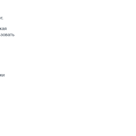
т.
кая
ьзовать
жи