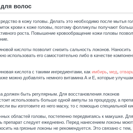
 для волос
редство в кожу головы. Делать это необходимо после мытья го
риток крови к коже головы, поэтому фолликулы получают больш
активного роста. Повышение кровообращение кожи головы позво
ние.
иновой кислоты позволит снизить сальность локонов. Наносить
жно использовать его самостоятельно либо в качестве компонен
новая кислота с такими ингредиентами, как
имбирь
,
мед
,
отвар
акже можно добавлять немного витамина А и Е, которые улучша
ва должен быть регулярным. Для восстановления локонов
стоит использовать больше одной ампулы за процедуру, а преп
сли вы изготовите из него маску, то с помощью специальной ки
чных областей головы, постепенно передвигаясь к макушке. Для
ть препарат следует ежедневно. Перед нанесением локоны моют
ить на грязные локоны не рекомендуется. Это связано с тем, 