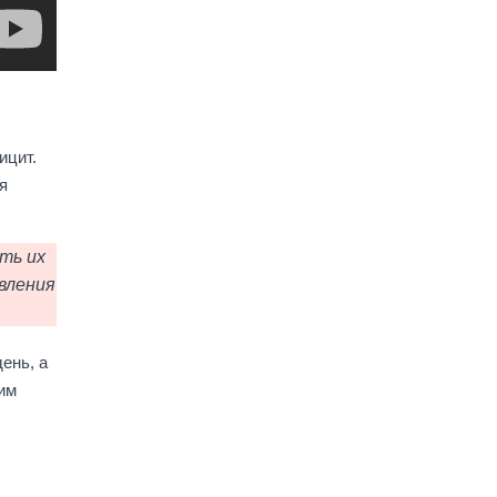
ицит.
я
ть их
вления
ень, а
им