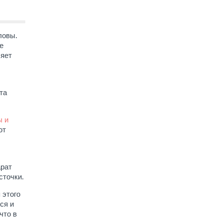
ловы.
е
ляет
та
ы и
ют
арат
сточки.
 этого
ся и
что в