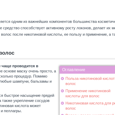
ляется одним из важнейших компонентов большинства косметич
е средство способствует активному росту локонов, делает их м
волос после никотиновой кислоты, ее пользу и применение, а т
волос
е чаще проводится в
Оглавление
ее основе маску очень просто, а
есколько процедур. Помимо
Польза никотиновой кисло
 любые шампуни, бальзамы и
волос
Применение никотиновой
ся быстрое насыщение прядей
кислоты для волос
а также укрепление сосудов
Никотиновая кислота для р
тиновая кислота может
волос
 и пеллагры.