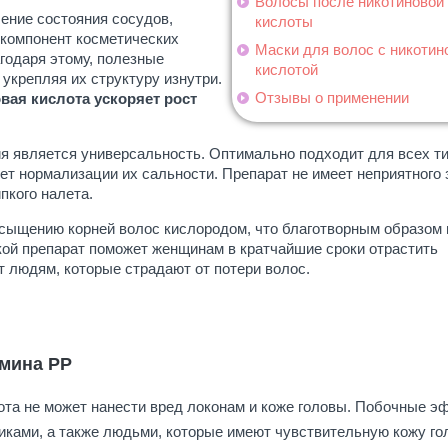
Волосы после никотиновой
ение состояния сосудов,
кислоты
 компонент косметических
Маски для волос с никотин
годаря этому, полезные
кислотой
укрепляя их структуру изнутри.
Отзывы о применении
вая кислота ускоряет рост
 является универсальность. Оптимально подходит для всех т
ет нормализации их сальности. Препарат не имеет неприятного 
пкого налета.
асыщению корней волос кислородом, что благотворным образом 
кой препарат поможет женщинам в кратчайшие сроки отрастить
 людям, которые страдают от потери волос.
мина PP
ота не может нанести вред локонам и коже головы. Побочные 
гиками, а также людьми, которые имеют чувствительную кожу г