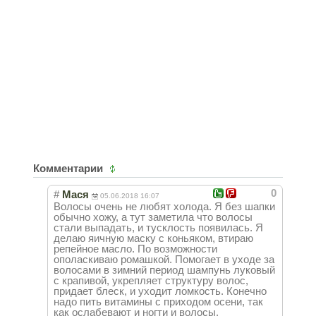
Комментарии
0
#
Мася
05.06.2018 16:07
Волосы очень не любят холода. Я без шапки
обычно хожу, а тут заметила что волосы
стали выпадать, и тусклость появилась. Я
делаю яичную маску с коньяком, втираю
репейное масло. По возможности
ополаскиваю ромашкой. Помогает в уходе за
волосами в зимний период шампунь луковый
с крапивой, укрепляет структуру волос,
придает блеск, и уходит ломкость. Конечно
надо пить витамины с приходом осени, так
как ослабевают и ногти и волосы.